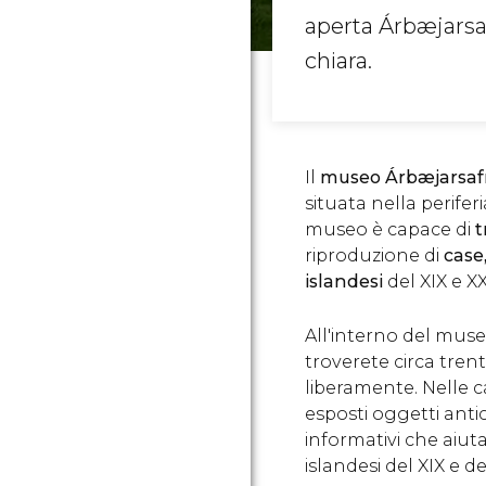
aperta Árbæjarsaf
chiara.
Il
museo Árbæjarsa
situata nella periferi
museo è capace di
t
riproduzione di
case,
islandesi
del XIX e XX
All'interno del museo
troverete circa tren
liberamente. Nelle c
esposti oggetti antic
informativi che aiu
islandesi del XIX e de