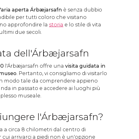
'aria aperta Árbæjarsafn
è senza dubbio
ibile per tutti coloro che visitano
ano approfondire la
storia
e lo stile di vita
ultimi due secoli.
ata dell'Árbæjarsafn
00
l'Árbæjarsafn offre una
visita guidata in
l museo
. Pertanto, vi consigliamo di visitarlo
 in modo tale da comprendere appieno
landa in passato e accedere ai luoghi più
mplesso museale.
ungere l'Árbæjarsafn?
a a circa 8 chilometri dal centro di
r cui arrivarci a piedi non è un'opzione