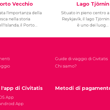
orto Vecchio
Lago Tjörnin
ata l'importanza della
Situato in pieno centro a
sca nella storia
Reykjavík, il lago Tjörnin
ll'Islanda, il Porto
è uno dei luoghi
ecchio è sempre stata
prediletti sia dagli
na delle zone più
islandesi sia dai turisti
mportanti e
per fare una passeggiata
requentate della
e pattinare sul ghiaccio
pitale islandese.
durante la stagione
menti
Guide di viaggio di Civitatis
ggigiorno, rappresenta
invernale.
eggio
Chi siamo?
enza dubbio uno dei
oghi più pittoreschi di
tta Reykjavík.
 l'app di Civitatis
Metodi di pagament
iOS App
Android App