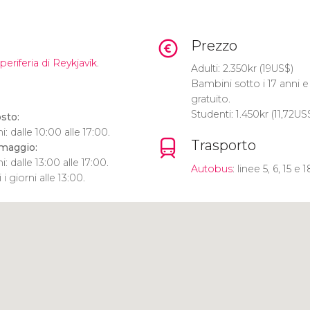
Prezzo
 periferia di
Reykjavík
.
Adulti: 2.350
kr
(19
US$
)
Bambini sotto i 17 anni e 
gratuito.
Studenti: 1.450
kr
(11,72
US
sto:
i: dalle 10:00 alle 17:00.
Trasporto
maggio:
i: dalle 13:00 alle 17:00.
Autobus
: linee 5, 6, 15 e 1
 i giorni alle 13:00.
Clicca per usare la mappa