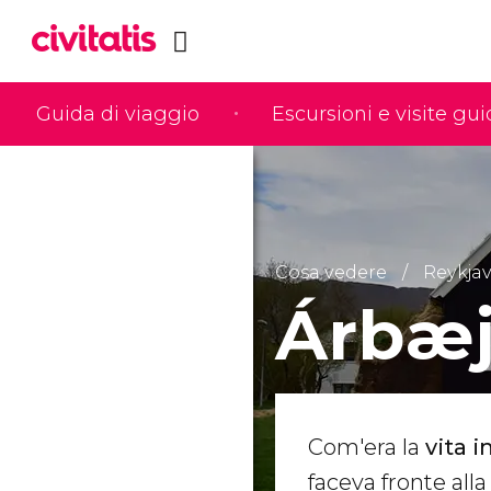
Guida di viaggio
Escursioni e visite gu
Cosa vedere
Reykjav
Árbæj
Com'era la
vita i
faceva fronte all