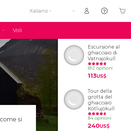
Italiano
Voli
Il tuo carrello è vuoto
Escursione al
ghiacciaio di
Vatnajökull
692 opinioni
113
US$
Tour della
grotta del
ghiacciaio
Kötlujökull
84 opinioni
 come si
240
US$