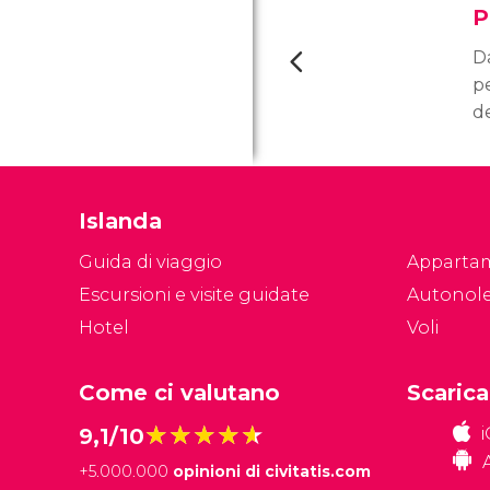
P
D
pe
de
V
u
i
Islanda
f
ca
Guida di viaggio
Apparta
O
Escursioni e visite guidate
Autonol
s
Hotel
Voli
lu
tu
Come ci valutano
Scarica
★★★★★
★★★★★
9,1/10
+
5.000.000
opinioni di civitatis.com