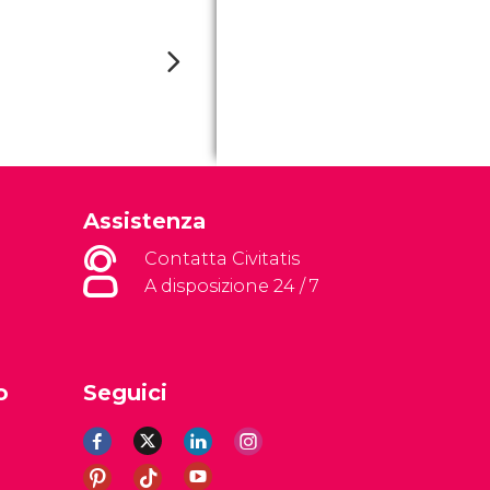
Assistenza
Contatta Civitatis
A disposizione 24 / 7
o
Seguici