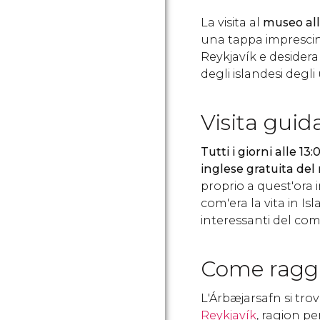
La visita al
museo all
una tappa imprescind
Reykjavík e desider
degli islandesi degli 
Visita guid
Tutti i giorni alle 13:
inglese gratuita de
proprio a quest'ora
com'era la vita in Is
interessanti del co
Come raggi
L'Árbæjarsafn si trov
Reykjavík
, ragion pe