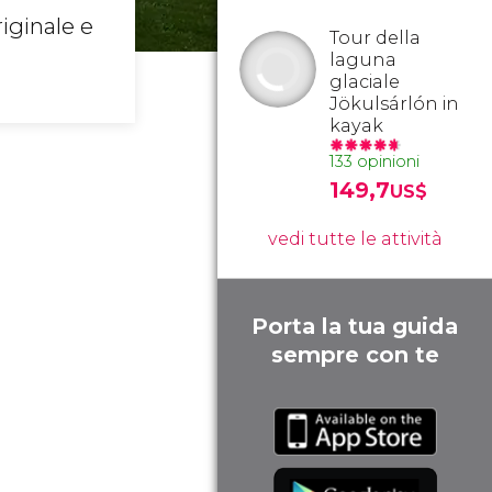
iginale e
Tour della
laguna
glaciale
Jökulsárlón in
kayak
133 opinioni
149,7
US$
vedi tutte le attività
Porta la tua guida
sempre con te