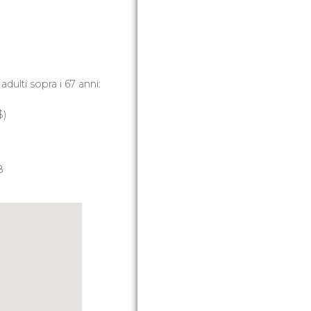
adulti sopra i 67 anni:
$
)
8