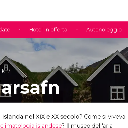
idate
Hotel in offerta
Autonoleggio
ík
arsafn
n Islanda nel XIX e XX secolo
? Come si viveva,
a
climatologia islandese
? Il museo dell'aria