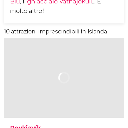
Blu
, il
ghiacciaio Vatnajökull
... E
molto altro!
10 attrazioni imprescindibili in Islanda
Reykjavík