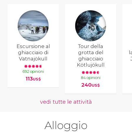
Escursione al
Tour della
ghiacciaio di
grotta del
l
Vatnajökull
ghiacciaio
Kötlujökull
692 opinioni
84 opinioni
113
US$
240
US$
vedi tutte le attività
Alloggio