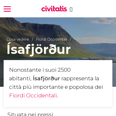
Cosa vedere
Fiordi Occidentali
Ísafjörður
Nonostante i suoi 2500
abitanti,
Ísafjörður
rappresenta la
città più importante e popolosa dei
Fiordi Occidentali
.
Situata nei pressi