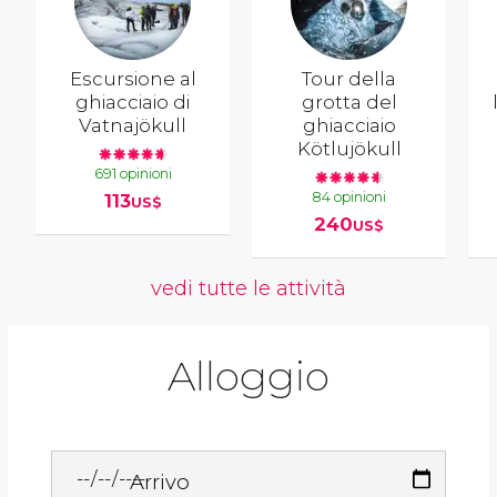
Escursione al
Tour della
ghiacciaio di
grotta del
Vatnajökull
ghiacciaio
Kötlujökull
691 opinioni
84 opinioni
113
US$
240
US$
vedi tutte le attività
Alloggio
Arrivo