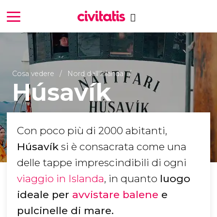
Cosa vedere
Nord dell'Islanda
Húsavík
Con poco più di 2000 abitanti,
Húsavík
si è consacrata come una
delle tappe imprescindibili di ogni
viaggio in Islanda
, in quanto
luogo
ideale per
avvistare balene
e
pulcinelle di mare.