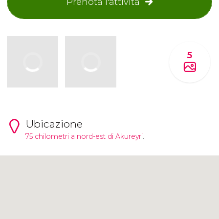
Prenota l'attività
5
Ubicazione
75 chilometri a nord-est di
Akureyri
.
Clicca per usare la mappa