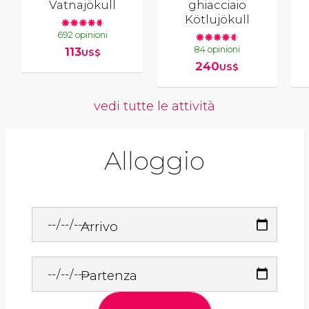
Vatnajökull
ghiacciaio
Kötlujökull
692 opinioni
84 opinioni
113
US$
240
US$
vedi tutte le attività
Alloggio
Arrivo
Partenza