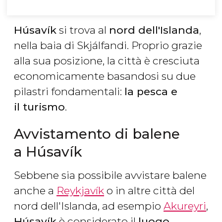
Húsavík
si trova al
nord dell'Islanda
,
nella baia di Skjálfandi. Proprio grazie
alla sua posizione, la città è cresciuta
economicamente basandosi su due
pilastri fondamentali:
la pesca e
il turismo
.
Avvistamento di balene
a Húsavík
Sebbene sia possibile avvistare balene
anche a
Reykjavík
o in altre città del
nord dell'Islanda, ad esempio
Akureyri
,
Húsavík
è considerato il
luogo