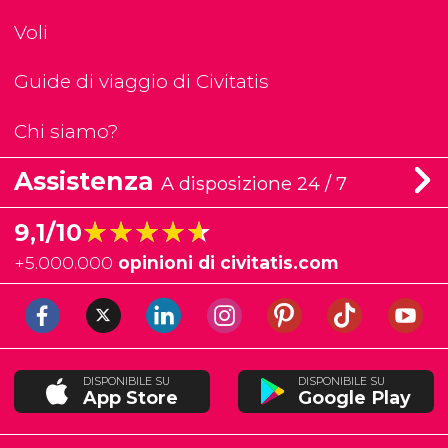
Voli
Guide di viaggio di Civitatis
Chi siamo?
Assistenza
A disposizione 24 / 7
★★★★★
★★★★★
9,1/10
+
5.000.000
opinioni di civitatis.com
DISPONIBILE SU
DISPONIBILE SU
App Store
Google Play