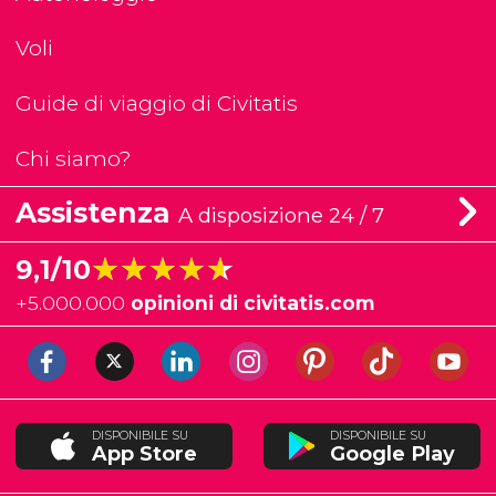
Voli
Guide di viaggio di Civitatis
Chi siamo?
Assistenza
A disposizione 24 / 7
★★★★★
★★★★★
9,1/10
+
5.000.000
opinioni di civitatis.com
DISPONIBILE SU
DISPONIBILE SU
App Store
Google Play