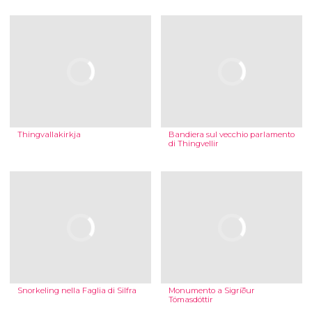
Thingvallakirkja
Bandiera sul vecchio parlamento
di Thingvellir
Snorkeling nella Faglia di Silfra
Monumento a Sigríður
Tómasdóttir