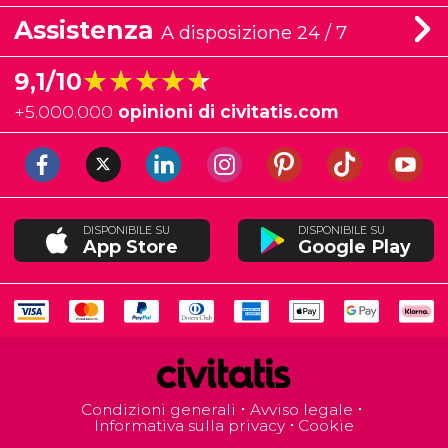
Assistenza
A disposizione 24 / 7
★★★★★
★★★★★
9,1/10
+
5.000.000
opinioni di civitatis.com
DISPONIBILE SU
DISPONIBILE SU
App Store
Google Play
Condizioni generali
Avviso legale
Informativa sulla privacy
Cookie