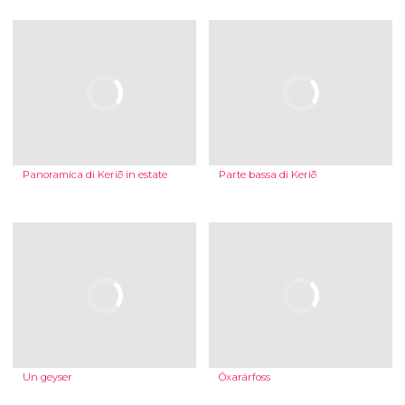
Panoramica di Kerið in estate
Parte bassa di Kerið
Un geyser
Öxarárfoss